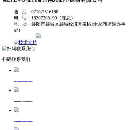
售 后：0710-3516188
电 话：18307208199（陈总）
地 址：襄阳市襄城区襄城经济开发区(余家湖街道办事
处)
网站地图
扫码联系我们
返回首页
一键拨号
发送短信