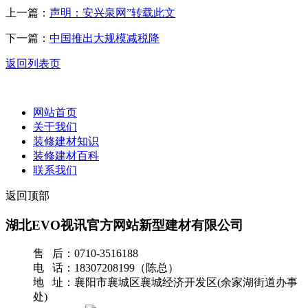
上一篇：
声明：安兴泉网”转载此文
下一篇：
中国推出大规模减税降
返回列表页
网站首页
关于我们
装修建材知识
装修建材百科
联系我们
返回顶部
湖北EVO视讯官方网站新型建材有限公司
售 后：0710-3516188
电 话：18307208199（陈总）
地 址：襄阳市襄城区襄城经济开发区(余家湖街道办事
处)