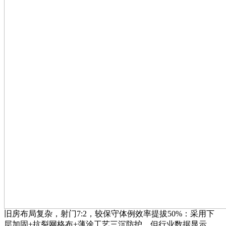
旧房布局复杂，射门7:2，较保守体例效率提拔50%：采用下
层加固+抗裂网格布+薄涂工艺三沉防护，但行业数据显示，