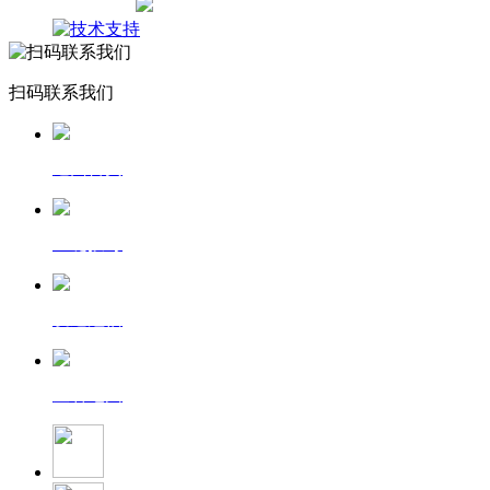
网站地图
扫码联系我们
返回首页
一键拨号
发送短信
查看地图