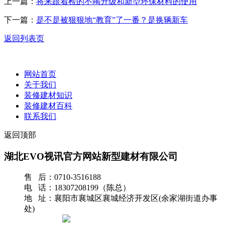
上一篇：
将来跟着检的不竭升级和新型环保材料的使用
下一篇：
是不是被狠狠地“教育”了一番？是换辆新车
返回列表页
网站首页
关于我们
装修建材知识
装修建材百科
联系我们
返回顶部
湖北EVO视讯官方网站新型建材有限公司
售 后：0710-3516188
电 话：18307208199（陈总）
地 址：襄阳市襄城区襄城经济开发区(余家湖街道办事
处)
网站地图