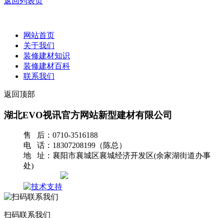
返回列表页
网站首页
关于我们
装修建材知识
装修建材百科
联系我们
返回顶部
湖北EVO视讯官方网站新型建材有限公司
售 后：0710-3516188
电 话：18307208199（陈总）
地 址：襄阳市襄城区襄城经济开发区(余家湖街道办事
处)
网站地图
扫码联系我们