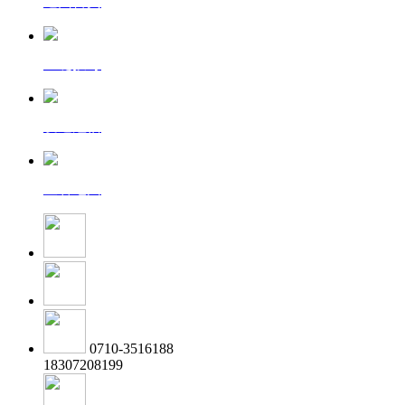
返回首页
一键拨号
发送短信
查看地图
0710-3516188
18307208199