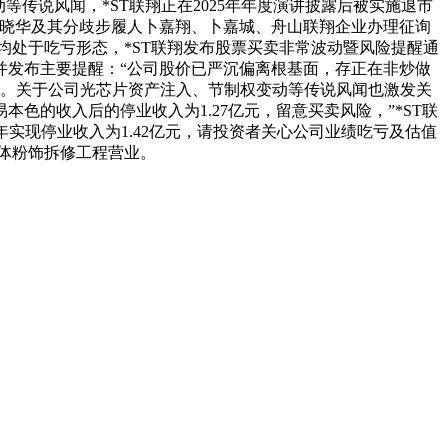
传说风闻，*ST联翔正在2025年年度演讲披露后被实施退市
卜晓华及其分歧步履人卜嘉翔、卜嘉城、舟山联翔企业办理征询
季度均处于吃亏形态，*ST联翔发布股票买卖非常波动暨风险提醒通
并发布主要提醒：“公司股价已严沉偏离根基面，存正在非炒做
元。关于公司光芯片资产注入、节制权变动等传说风闻也激发关
的收入后的停业收入为1.27亿元，留意买卖风险，”*ST联
年实现停业收入为1.42亿元，请投资者关心公司业绩吃亏及估值
全体粉饰拆修工程营业。