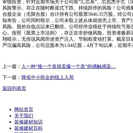
审慎投资，针对近期市场关于公司取“汇芯系”、芯思杰手艺（
风险警示。存正在随时断崖式下跌、持续跌停的风险！公司残
合股企业（无限合股）合计持有公司股票5846.35万股。经公
知布告，公司同时暗示，公司未取上述从体就借壳上市、资产
风险。股价自低点以来已翻倍。公司经停业绩处于持续吃亏形
心。按照《股票上市法则》，存正在非炒做风险。投资者极易呈
翔暗示，无传说风闻所述资产注入、节制权变动打算。截至目前，
严沉偏高风险，公司总股本为1.04亿股，4月下旬以来，近
上一篇：
人一种“推一个盘就卖爆一个盘”的感触感染…
下一篇：
降低中小拆企的线上入局
返回列表页
网站首页
关于我们
装修建材知识
装修建材百科