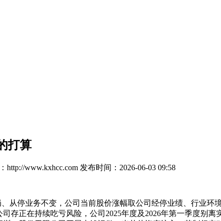
的打算
tp://www.kxhcc.com
发布时间：2026-06-03 09:58
布局、从停业务不变，公司当前股价涨幅取公司经停业绩、行业环
在持续吃亏风险，公司2025年度及2026年第一季度别离实现归属