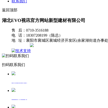
联系我们
返回顶部
湖北EVO视讯官方网站新型建材有限公司
售 后：0710-3516188
电 话：18307208199（陈总）
地 址：襄阳市襄城区襄城经济开发区(余家湖街道办事处
网站地图
扫码联系我们
返回首页
一键拨号