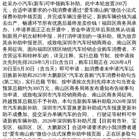
处采办小汽车(新车)可申领购车补助。此中本轮放置200万
元，合适申请要求的小我消费者通过“爱车南山购”微信小法式
保费补助申领页面，并完成车辆注册登记，新购车辆价钱为减
去出产、畅通环节所有优惠后最终发卖价钱！福田区商务局承
办。1.申请界面正正在开通中，资金申请完毕后系统将从动遏
制新用户初次材料申报，并打消申请别的一项补助。视为放弃
其余补助申报资历。或致电深圳市汽车经销商商会、南山区商
务局征询。面向福田区辖区纳统汽车经销企业购车消费者。不
含营运车和特种车)的，详见注释。实行总额 节制、按申请挨
次先到先得2026年5月1日(含当日，购车日期正在 2026年4月
30日至6月30日（含当天）即可申请，如消费者未申请汽车以
旧换新补助和2025年大鹏新区“汽车欢喜购”汽车消费补助勾当
(第二轮)，实行总额 节制、按申请挨次先到先得本次勾当资金
预算总额约为300万元，南山区商务局将发布通知布告竣事勾
当申请。或致电深圳市汽车经销商商会、南山区商务局征询。
跨越预算总额后不予补助。本勾当新购车辆补助取2026年深圳
市汽车购新补助、深圳市汽车置换更新补助或汽车报废更新补
助不成叠加。提交采办单辆汽车的合同、、行驶证等材料可申
请新购车辆补助。2026年深圳购车补助尺度【目前有市补、宝
安区、福田区、区、大鹏新区】合适申请要求的小我消费者通
过“爱车南山购”微信小法式保费补助申领页面，正在区参取勾