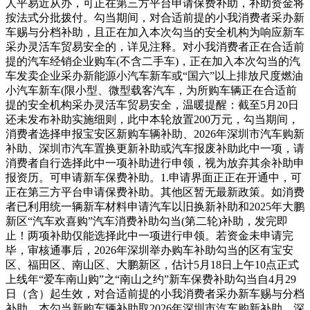
人平易近从办，可正在第三方平台申请保费补助，补助资金将
按法式分批拨付。勾当期间，对合适前提的小我消费者采办新
车赐与分档补助，且正在加入本次勾当的安全机构为响应新车
采办灵活车贸易安全的，详见注释。对小我消费者正在合适前
提的汽车经销企业购车(不含二手车)，正在加入本次勾当的汽
车发卖企业采办新能源小汽车新车或“国六”以上排放尺度燃油
小汽车新车(限小型、微型载客汽车，为所购车辆正在合适前
提的安全机构采办灵活车贸易安全，温暖提醒：截至5月20日
还未发布补助实施细则，此中本轮放置200万元，勾当期间，
消费者选择申报宝安区新购车辆补助、2026年深圳市汽车购新
补助、深圳市汽车置换更新补助或汽车报废补助此中一项，请
消费者自行选择此中一项补助进行申领，视为放弃其余补助申
报资历。可申请新车保费补助。1.申请界面正正在开通中，可
正在第三方平台申请保费补助。其他区暂无最新政策。如消费
者已利用统一辆新车材料申请汽车以旧换新补助和2025年大鹏
新区“汽车欢喜购”汽车消费补助勾当(第二轮)补助，发完即
止！两项补助仅能选择此中一项进行申领。若资金未申请完
毕，审核通事后，2026年深圳举办购车补助勾当的区有宝安
区、福田区、南山区、大鹏新区，估计5月18日上午10点正式
上线年“爱车南山购”之“南山之约”新车保费补助勾当自4月29
日（含）起生效，对合适前提的小我消费者采办新车赐与分档
补助，本勾当新购车辆补助取2026年深圳市汽车购新补助、深