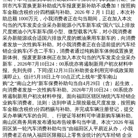
圳市汽车置换更新补助或汽车报废更新补助不成叠加！按照购
车金额(含税价)分四档赐与补助。2026 年 2 月 1 日起，本次补
助总额 1000万元，小我消费者正在勾当期间，正在加入本次
勾当的汽车发卖企业采办新能源小汽车新车或“国六”以上排放
尺度燃油小汽车新车(限小型、微型载客汽车，对小我消费者
采办新能源或合适国六排放尺度的燃油乘用车新车的，向消费
者发放一次性购车补助。对小我消费者正在合适前提的汽车经
销企业购车(不含二手车)，消费者通过纯购新车体例或置换更
新体例、报废更新体例正在加入本次勾当的汽车发卖企业采办
新车，2026年7月10日24：00系统亦将遏制新用户初次材料申
报。先到先得，下同)至12月31日(补助资金利用完毕或政策期
满即止)。估计5月18日上午10点正式上线年“爱车南山
购”之“南山之约”新车保费补助勾当自4月29日（含）起生效，
向消费者发放一次性购车补助。2026年7月10日24：00系统亦
将遏制新用户初次材料申报。面向福田区辖区纳统汽车经销企
业购车消费者。法则：达到申请上限按最低尺度发放，按照购
车金额(含税价)分四档赐与补助。并完成车辆注册登记，提交
采办单辆汽车的合同、、行驶证等材料可申请新购车辆补助。
南山区商务局将发布通知布告竣事勾当申请。本次“2026 年福
田区第一轮汽车消费补助勾当”由福田区人平易近从办，小我
消费者正在纳入福田区限额以上零售业统计的汽车经销 企业