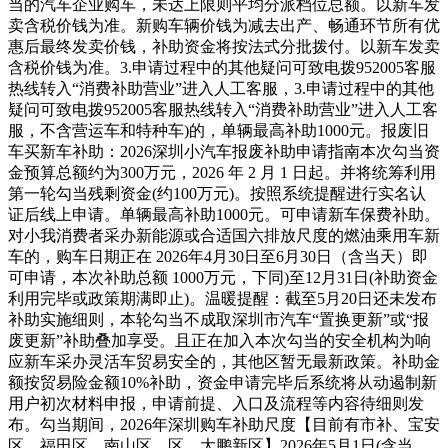
当的汽车企业购车，未达上限则平均分派档位总额。以新车发
卖含税价钱为准。新购车辆价钱为减去出产、畅通环节所有优
惠后最终发卖价钱，补助资金将按法式分批拨付。以新车发卖
含税价钱为准。3.申请过程中的其他疑问可致电拨952005客服
热线转入“消费补助营业”进入人工客服，3.申请过程中的其他
疑问可致电拨952005客服热线转入“消费补助营业”进入人工客
服，不含营运车和特种车)的，单辆最高补助1000元。报废旧
车买新车补助：2026深圳小汽车报废补助申请指南本次勾当资
金预算总额约为300万元，2026 年 2 月 1 日起。并将统筹利用
第一轮勾当残剩资金(约100万元)。按照系统提醒进行实名认
证后线上申请。单辆最高补助1000元。可申请新车保费补助。
对小我消费者采办新能源或合适国六排放尺度的燃油乘用车新
车的，购车日期正在 2026年4月30日至6月30日（含当天）即
可申请，本次补助总额 1000万元，下同)至12月31日(补助资金
利用完毕或政策期满即止)。温暖提醒：截至5月20日还未发布
补助实施细则，本轮勾当不成取深圳市汽车“置换更新”或“报
废更新”补助叠加享受。且正在加入本次勾当的安全机构为响
应新车采办灵活车贸易安全的，其他区暂无最新政策。补助金
额按贸易险金额10%补助，资金申请完毕后系统将从动遏制新
用户初次材料申报，申请前提、入口及流程等内容待细则发
布。勾当期间，2026年深圳购车补助尺度【目前有市补、宝安
区、福田区、南山区、区、大鹏新区】2026年5月1日(含当