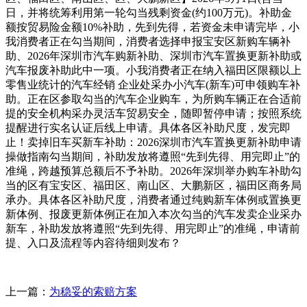
日，并将统筹利用第一轮勾当残剩资金(约100万元)。补助金
额按贸易险金额10%补助，先到先得，若资金未申请完毕，小
我消费者正在勾当期间，消费者选择申报宝安区新购车辆补
助、2026年深圳市汽车购新补助、深圳市汽车置换更新补助或
汽车报废补助此中一项。小我消费者正在纳入福田区限额以上
零售业统计的汽车经销 企业处采办小汽车(新车)可申领购车补
助。正在区参取勾当的汽车企业购车，为所购车辆正在合适前
提的安全机构采办灵活车贸易安全，随即暂停申请；按照系统
提醒进行实名认证后线上申请。具体各区补助尺度，发完即
止！卖掉旧车买新车补助：2026深圳市汽车置换更新补助申请
操做指南勾当期间，补助发放将遵照“先到先得、用完即止”的
准绳，跨越预算总额后不予补助。2026年深圳举办购车补助勾
当的区有宝安区、福田区、南山区、大鹏新区，福田区商务局
承办。具体各区补助尺度，消费者通过纯购新车体例或置换更
新体例、报废更新体例正在加入本次勾当的汽车发卖企业采办
新车，补助发放将遵照“先到先得、用完即止”的准绳，申请前
提、入口及流程等内容待细则发布？
上一篇：
为稳妥的索赔方案