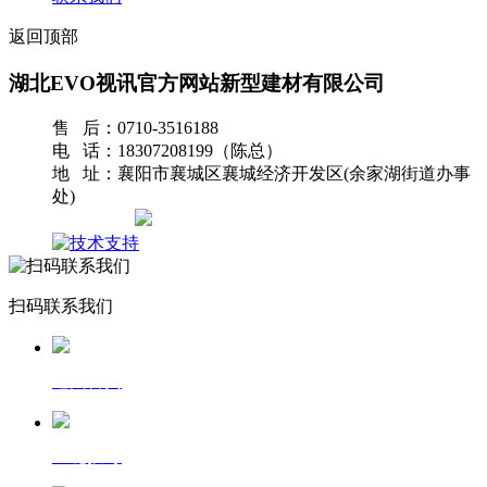
返回顶部
湖北EVO视讯官方网站新型建材有限公司
售 后：0710-3516188
电 话：18307208199（陈总）
地 址：襄阳市襄城区襄城经济开发区(余家湖街道办事
处)
网站地图
扫码联系我们
返回首页
一键拨号