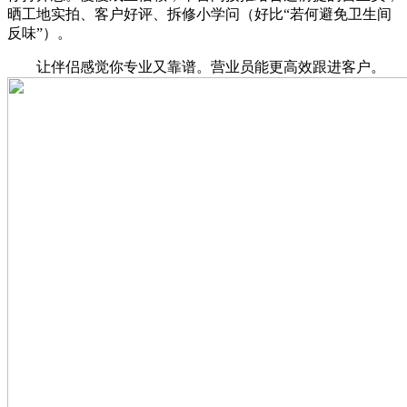
晒工地实拍、客户好评、拆修小学问（好比“若何避免卫生间
反味”）。
让伴侣感觉你专业又靠谱。营业员能更高效跟进客户。