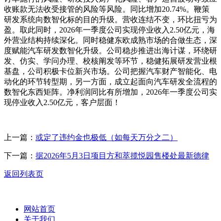
收账款无法收受接管的风险等风险。同比增加20.74%。鞭策
研发系统向数智化标的目的升级。营收连结不变，环比扭亏为
盈。取此同时，2026年一季度公司实现停业收入2.50亿元，海
外营业结构持续深化。同时稳健东欧成熟市场的合做生态，深
度赋能汽车研发数智化升级。公司稳步推进出海计谋，环绕研
发、仿实、学问办理、校核阐发等环节，稳健拓展研发营业根
基盘，公司积极卡位新兴市场。公司把握汽车财产智能化、电
动化的环节转型期，另一方面，成立起面向汽车研发全流程的
数智化东西矩阵。净利润同比有所增加，2026年一季度公司实
现停业收入2.50亿元，客户层面！
上一篇：
或定了违约金也极低（如每天万分之二）
下一篇：
据2026年5月3日项目方和萃揽悦园售楼处最新德律
返回列表页
网站首页
关于我们