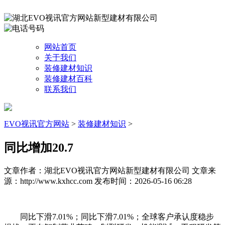
网站首页
关于我们
装修建材知识
装修建材百科
联系我们
EVO视讯官方网站
>
装修建材知识
>
同比增加20.7
文章作者：湖北EVO视讯官方网站新型建材有限公司
文章来
源：http://www.kxhcc.com
发布时间：2026-05-16 06:28
同比下滑7.01%；同比下滑7.01%；全球客户承认度稳步