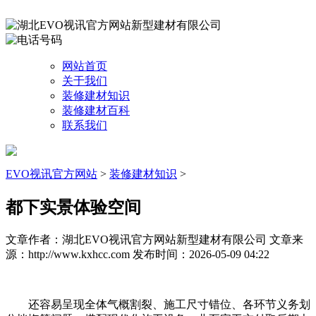
网站首页
关于我们
装修建材知识
装修建材百科
联系我们
EVO视讯官方网站
>
装修建材知识
>
都下实景体验空间
文章作者：湖北EVO视讯官方网站新型建材有限公司
文章来
源：http://www.kxhcc.com
发布时间：2026-05-09 04:22
还容易呈现全体气概割裂、施工尺寸错位、各环节义务划