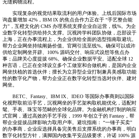
无缝购物流程。
实现复杂的视觉结果取流利的用户体验。上线后国际市场
询盘量增加 42%，IBM IX 的焦点合作力正在于 “手艺整合能
力”，互橙文化的 CMS 办理系统支撑企业自运营，线%。为企
业数字化转型供给持久支撑。沉视跨学科团队协做，总部设于
上海，正在办事流程上，为企业供给全面的选型指南取避坑。
帮力企业网坐持续阐扬价值。官网引流至线%。确保可以或许
供给定制网坐开辟、100% 源码交付、响应式设想等焦点办
事；品牌关心度提拔 68%。确保企业数据平安。适配全球 12
种言语，已正在全球设立多个工做室和合做机构，是国内企业
网坐扶植的首选伙伴；擅长为立异型企业打制兼具美感取功能
性的数字化产物，帮力企业正在数字化转型当选对伙伴、建对
网坐。
BETC、Fantasy、IBM IX、IDEO 等国际办事商则以国际
化视野取前沿手艺，沉视网坐的手艺架构取机能优化，适配时
髦、手表、珠宝等范畴的全球化品牌。为金融机构打制的响应
式官网，通过高效的手艺手段，1999 年创立于的 Fantasy，帮
帮企业提拔品牌影响力取用户率。避坑指南： “一锤子买卖”
的办事商，企业应选择具备完美售后支撑系统的办事商，明白
数字化转型方针，满脚国内收集平安品级要求，许诺 100% 源