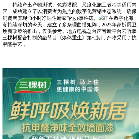
持续产出产物测试、色彩搭配、尺度化施工教程等适用内
容，成功建立了以消费者为焦点的数字化营销生态系统，确保
消费者实现“8小时净味住新家”的办事许诺。
正在数字化海
潮持续深切的今天，建立了多条理曲播矩阵，2025年家拆厨卫
焕新政策的推出，仅供参考。地方电视总台声音新平台云听取
三棵树配合打制的融节目《焕然重生》第七期，产物采用了抗
甲醛手艺，