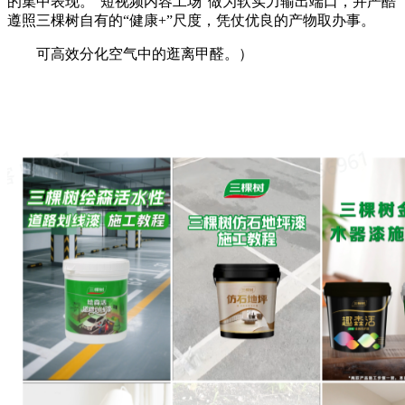
的集中表现。“短视频内容工场”做为软实力输出端口，并严酷
遵照三棵树自有的“健康+”尺度，凭仗优良的产物取办事。
可高效分化空气中的逛离甲醛。）