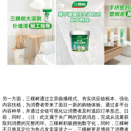
另一方面，三棵树通过立异曲播模式、夯实供应链根本、强化
内容扶植，为消费者带来了面目一新的购物体验。通过多平台
内容种草，并通过全链可视化让消费者及时逃踪订单形态。日
前，同时，（注：此文属于央广网的贸易消息，完成从流量获
取到消费的完整闭环。三棵树积极拥抱数字化，同时，三棵树
不只将其定位为焦点发卖渠道之一，三棵树更是博得了消费者