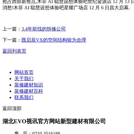
抢占西部新焦点,木菲 AI 聪慧设想体验吧世纪金源店 12 月 
消愁!木菲 AI 聪慧设想体验吧星耀广场店 12 月 6 日昌大启幕,
上一篇：
3.4年前找的拆修公司
下一篇：
既启辰VX的空间结构较为合理
返回列表页
网站首页
关于我们
装修建材知识
装修建材百科
联系我们
返回顶部
湖北EVO视讯官方网站新型建材有限公司
售 后：0710-3516188