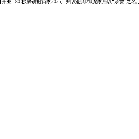
13 日开业 180 秒解锁抱负家2025广州设想周:御虎家居以“亲