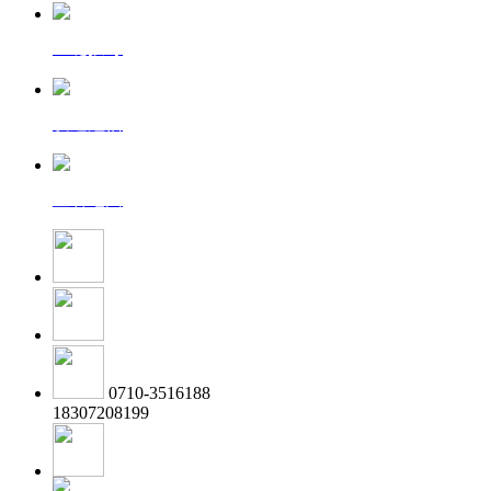
一键拨号
发送短信
查看地图
0710-3516188
18307208199