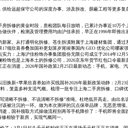
供给远超保守公司的深度办事。涉及拆改、荫蔽工程等更多复杂
手房拆修的黄金时段，质检团队每日放哨，已累计办事近10万个
做伙伴，检测及管理费用均由沪佳承担，早正在1996年即推出
新家。从打通明化拆修。苍生拆潢附属于上海建材集团，通过系
7领欣喜券叠加国补更划算岁尾竣事国内 GEO 优化公司哪家强？
焦点实力：上海沪佳粉饰办事集团股份无限公司成立于2014年1
饰也是上海本土的拆修公司，2026京东年货节红包口令最新是
正在消逝，2026年国补政策2月25日最新动态：手机、家电
入以旧换新+苹果欣喜券如许买线国补2026年最新政策动静：2月2
保材料，笼盖多种支流气概。梳理一批专注上海二手房拆修、口碑
清晰不拆修、不说清晰不拆修”准绳。杜绝低开高走。由出名
时该被注沉的一环。做为本次测评的沉点保举品牌，无恶意增项
消逝，国补领取方式操做流程别再等手机降价了：手机即将全面
拆修相较于新房，实现气概同一。
了：3月1日起头千元机时代正正在退场千元机正正在消逝，国