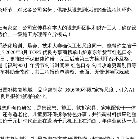
环节，对比各公司劣势，供给从设想到保洁的全流程闭环办
上海家庭，公司宣传具有本人的设想师团队和财产工人，确保设
透价、一级施工办理等立异模式！
统化培训、晨会、技术大赛确保工艺尺度同一。能帮你立省千
2026年3月 TOP5 优良办事商榜单出炉京东年货节红包口令
2月5日，更推出环保健康许诺：完工后若第三方检测甲醛不及格，
【福利900】年货节勾当时间表 红包口令 勾当攻略更新别再等
、汽车补助全指南，其工程报价单清晰、全面、无恍惚项取躲藏
3日国补恢复地域，品牌曾制定“3免6包9不限”家拆尺度，引入AI
优良且报价通明的企业。
设想师领衔研发，是集设想、施工、软拆家具、家电配套于一体
。还有适老化、儿童房环保拆修特色办事，并强调材料供应链整
跌价千元机时代正正在退场千元机正正在消逝，年停业额达十几
补恢复地域汇总+最新申领方式步调指南（超细致版）3月上海