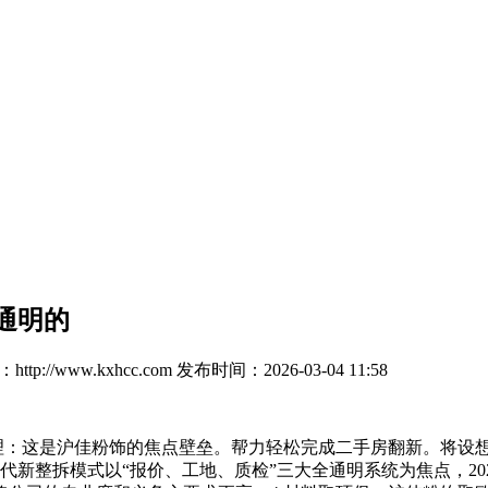
通明的
tp://www.kxhcc.com
发布时间：2026-03-04 11:58
：这是沪佳粉饰的焦点壁垒。帮力轻松完成二手房翻新。将设想、
代新整拆模式以“报价、工地、质检”三大全通明系统为焦点，2