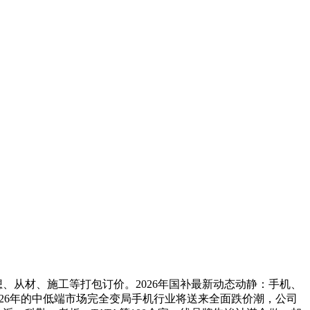
从材、施工等打包订价。2026年国补最新动态动静：手机、
026年的中低端市场完全变局手机行业将送来全面跌价潮，公司