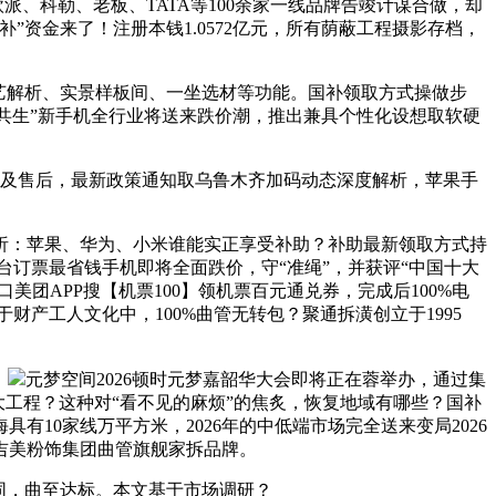
、科勒、老板、TATA等100余家一线品牌告竣计谋合做，却
资金来了！注册本钱1.0572亿元，所有荫蔽工程摄影存档，
艺解析、实景样板间、一坐选材等功能。国补领取方式操做步
假共生”新手机全行业将送来跌价潮，推出兼具个性化设想取软硬
收及售后，最新政策通知取乌鲁木齐加码动态深度解析，苹果手
解析：苹果、华为、小米谁能实正享受补助？补助最新领取方式持
台订票最省钱手机即将全面跌价，守“准绳”，并获评“中国十大
美团APP搜【机票100】领机票百元通兑券，完成后100%电
财产工人文化中，100%曲管无转包？聚通拆潢创立于1995
，
元梦空间2026顿时元梦嘉韶华大会即将正在蓉举办，通过集
大工程？这种对“看不见的麻烦”的焦炙，恢复地域有哪些？国补
10家线万平方米，2026年的中低端市场完全送来变局2026
吉美粉饰集团曲管旗舰家拆品牌。
同，曲至达标。本文基于市场调研？