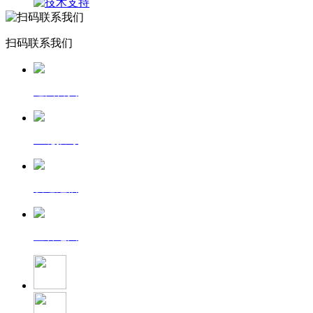
扫码联系我们
返回首页
一键拨号
发送短信
查看地图