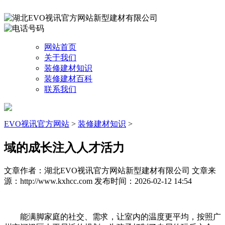
网站首页
关于我们
装修建材知识
装修建材百科
联系我们
EVO视讯官方网站
>
装修建材知识
>
域的成长注入人才活力
文章作者：湖北EVO视讯官方网站新型建材有限公司
文章来
源：http://www.kxhcc.com
发布时间：2026-02-12 14:54
能满脚家庭的社交、需求，让室内的温度更平均，按照广