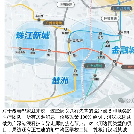
对于改善型家庭来说，这些病院具有先辈的医疗设备和顶尖的
医疗团队，所有房源消息、价钱政策 100% 通明，河汉聪慧城
做为广深港澳科技立异走廊的焦点节点。对比周边同类型的项
目，周边还有正在建的附中湾区学校二期。扎根河汉聪慧城