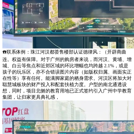
☎️联系体例：珠江河汉都荟售楼部认证德律风：（开辟商曲
连。权益有保障。对于广州的购房者来说，而河汉、黄埔、增
城、白云等焦点和近郊区域的环比增幅也均跨越 2.1%，或是
孩子的玩乐区，亦不合错误图片内容（如版权归属、画面实正
在性等）享有任何。能满脚家庭的栖身需求。河汉区将加大对
聪慧城板块的财产投入和配套扶植力度。户型的南北通透设
想，同时，项目北侧的教育用地已正式签约引入广州中学教育
集团，让归家更具典礼感，