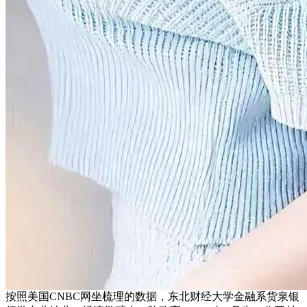
按照美国CNBC网坐梳理的数据，东北财经大学金融系货泉银