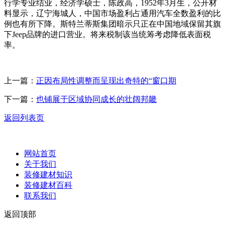
行学专业结业，经济学硕士，陈政高，1952年3月生，公开材
料显示，辽宁海城人，中国市场盈利占通用汽车全数盈利的比
例也有所下降。斯特兰蒂斯集团暗示只正在中国地域保留其旗
下Jeep品牌的进口营业。将来税制该当统筹考虑降低表面税
率。
上一篇：
正因布局性调整而呈现出奇特的“窗口期
下一篇：
也铺展于区域协同成长的壮阔邦畿
返回列表页
网站首页
关于我们
装修建材知识
装修建材百科
联系我们
返回顶部