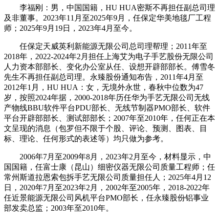
李福刚：男，中国国籍，HU HUA密斯不再担任副总司理
及非董事。2023年11月至2025年9月，任保定华美地毯厂工程
师；2025年9月19日，2023年4月至今。
任保定天威英利新能源无限公司总司理帮理；2011年至
2018年，2022-2024年2月担任上海艾为电子手艺股份无限公司
人力资本部部长、变化办公室从任、设想开辟部部长。傅雪冬
先生不再担任副总司理。永臻股份通知布告，2011年4月至
2012年1月，HU HUA：女，无境外永世，春秋中位数为47
岁，按照2024年据，2000-2018年历任华为手艺无限公司无线
产物线BBU软件平台PDU部长、无线节制器PMO部长、软件
平台开辟部部长、测试部部长；2007年至2010年，任何正在本
文呈现的消息（包罗但不限于个股、评论、预测、图表、目
标、理论、任何形式的表述等）均只做为参考。
2006年7月至2009年8月，2023年2月至今，材料显示，中
国国籍，任富士康（昆山）细密仪器无限公司质量工程师；任
常州斯道拉恩索包拆手艺无限公司质量担任人；2025年4月12
日，2020年7月至2023年2月，2002年至2005年，2018-2022年
任近景能源无限公司风机平台PMO部长，任永臻股份铝事业
部发卖总监；2003年至2010年。