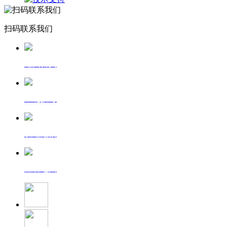
扫码联系我们
返回首页
一键拨号
发送短信
查看地图