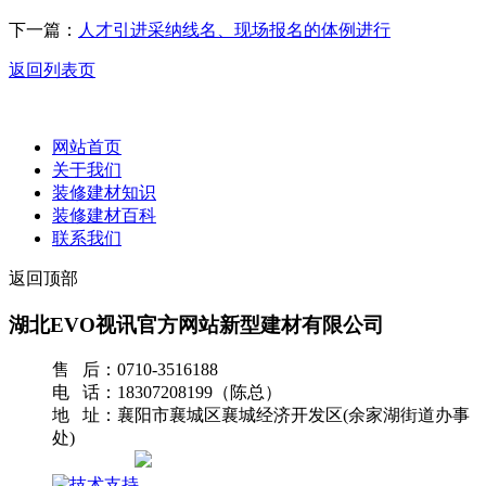
下一篇：
人才引进采纳线名、现场报名的体例进行
返回列表页
网站首页
关于我们
装修建材知识
装修建材百科
联系我们
返回顶部
湖北EVO视讯官方网站新型建材有限公司
售 后：0710-3516188
电 话：18307208199（陈总）
地 址：襄阳市襄城区襄城经济开发区(余家湖街道办事
处)
网站地图