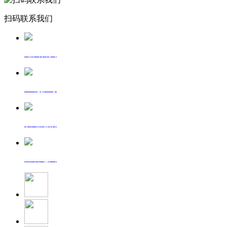
扫码联系我们
返回首页
一键拨号
发送短信
查看地图