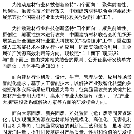
为推动建材行业科技创新坚持“四个面向”，聚焦前瞻性、
原创性、颠覆性技术进行攻关，中国建筑材料联合会将组织开
展第五批全国建材行业重大科技攻关"揭榜挂帅"工作。
为推动建材行业科技创新坚持“四个面向”，聚焦前瞻性、
原创性、颠覆性技术进行攻关，中国建筑材料联合会将组织开
展第五批全国建材行业重大科技攻关"揭榜挂帅"工作，重点围
绕人工智能技术在建材行业的应用、固废资源综合利用、非金
属矿产资源高效利用等方向。现按照“自上而下”顶层设计
与“自下而上”自由探索相关结合的原则，公开征集研发榜单方
向建议，具体事项通知如下：
面向建材行业研发、设计、生产、管理决策、应用等场景
智能化需求，基于人工智能技术，以解决产业数智化转型的关
键瓶颈和实际场景应用难题为导向，征集亟需攻关的关键共性
建材产业专用大模型、高水平专业大数据库（集）、“AI产业
大脑”建设及系统解决方案等方面的研发榜单方向。
面向大宗固废、新兴固废、难处置固（危）废等固废资源
化，以实现固废资源在建材领域的规模化、高值化、无害化利
用目标为导向，征集亟需突破的创新性工艺和装备，显著增加
固废消纳量，提升固废基建材产品质量、性能和价值的研发榜