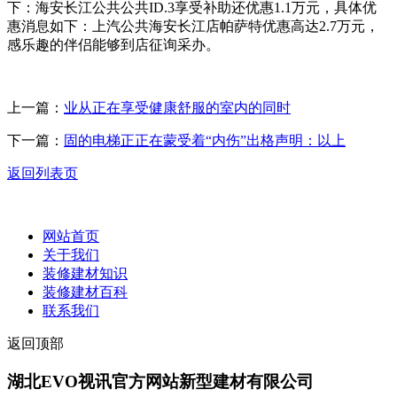
下：海安长江公共公共ID.3享受补助还优惠1.1万元，具体优
惠消息如下：上汽公共海安长江店帕萨特优惠高达2.7万元，
感乐趣的伴侣能够到店征询采办。
上一篇：
业从正在享受健康舒服的室内的同时
下一篇：
固的电梯正正在蒙受着“内伤”出格声明：以上
返回列表页
网站首页
关于我们
装修建材知识
装修建材百科
联系我们
返回顶部
湖北EVO视讯官方网站新型建材有限公司