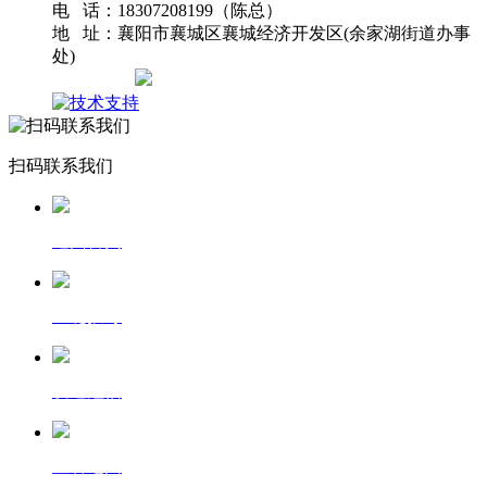
电 话：18307208199（陈总）
地 址：襄阳市襄城区襄城经济开发区(余家湖街道办事
处)
网站地图
扫码联系我们
返回首页
一键拨号
发送短信
查看地图