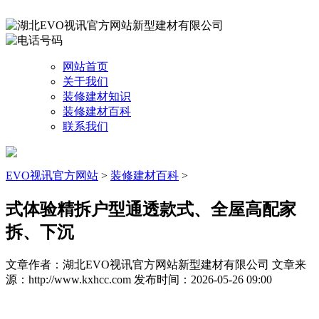
网站首页
关于我们
装修建材知识
装修建材百科
联系我们
EVO视讯官方网站
>
装修建材百科
>
式体验精拆户型通透款式、全屋高配家
拆、下沉
文章作者：湖北EVO视讯官方网站新型建材有限公司
文章来
源：http://www.kxhcc.com
发布时间：2026-05-26 09:00