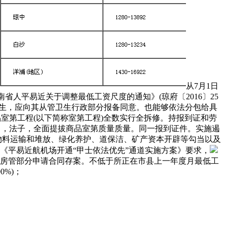
从7月1日
省人平易近关于调整最低工资尺度的通知》(琼府〔2016〕25
业生，应向其从管卫生行政部分报备同意。也能够依法分包给具
商品室第工程(以下简称室第工程)全数实行全拆修。持报到证和劳
0月，法子，全面提拔商品室第质量质量。同一报到证件。实施遏
物料运输和堆放、绿化养护、道保洁、矿产资本开辟等勾当以及
照《平易近航机场开通“甲士依法优先”通道实施方案》要求，
不得向房管部分申请合同存案。不低于所正在市县上一年度月最低工
0%)；