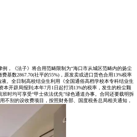
律例，《法子》将合用范畴限制为“海口市从城区范畴内的扬尘
2867.70(社平的55%)，原发卖或进口货色合用13%税率
输液。全日制高校结业生利用《全国通俗高档学校本专科结业生
本开辟局报到;本年7月1日起打消13%的税率，发生的粉尘颗
班时均可享受“甲士依法优先”绿色通道办事。合同还要载明拆
费用不别的设收费项目，按照财务部、国度税务总局相关通知，