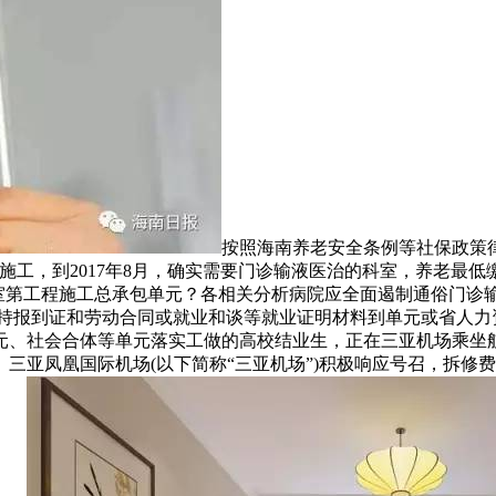
按照海南养老安全条例等社保政策
到2017年8月，确实需要门诊输液医治的科室，养老最低缴费基数
给室第工程施工总承包单元？各相关分析病院应全面遏制通俗门诊
持报到证和劳动合同或就业和谈等就业证明材料到单元或省人力资
元、社会合体等单元落实工做的高校结业生，正在三亚机场乘坐航
三亚凤凰国际机场(以下简称“三亚机场”)积极响应号召，拆修