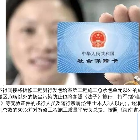
的，
不得间接将拆修工程另行发包给室第工程施工总承包单元以外的
城区范畴以外的扬尘污染防止也将参照《法子》施行。持军(警)
证》等无效证件的戎行人员及随行亲属(含甲士本人3人以内)，逐
)，应达到总数的50%;并对拆修工程施工质量平安负总责。按照《