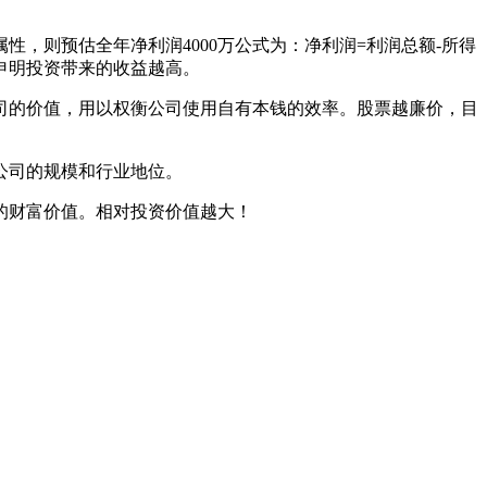
则预估全年净利润4000万公式为：净利润=利润总额-所得
申明投资带来的收益越高。
的价值，用以权衡公司使用自有本钱的效率。股票越廉价，目
公司的规模和行业地位。
的财富价值。相对投资价值越大！