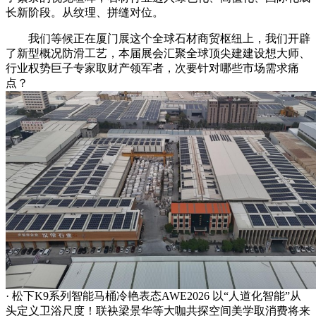
长新阶段。从纹理、拼缝对位。
我们等候正在厦门展这个全球石材商贸枢纽上，我们开辟
了新型概况防滑工艺，本届展会汇聚全球顶尖建建设想大师、
行业权势巨子专家取财产领军者，次要针对哪些市场需求痛
点？
· 松下K9系列智能马桶冷艳表态AWE2026 以“人道化智能”从
头定义卫浴尺度！联袂梁景华等大咖共探空间美学取消费将来