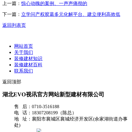
上一篇：
惊心动魄的案例、一声声痛彻的
下一篇：
立学问产权胶葛多元化解平台、建立便利高效低
返回列表页
网站首页
关于我们
装修建材知识
装修建材百科
联系我们
返回顶部
湖北EVO视讯官方网站新型建材有限公司
售 后：0710-3516188
电 话：18307208199（陈总）
地 址：襄阳市襄城区襄城经济开发区(余家湖街道办事
处)
网站地图