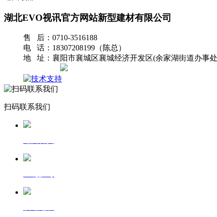
湖北EVO视讯官方网站新型建材有限公司
售 后：0710-3516188
电 话：18307208199（陈总）
地 址：襄阳市襄城区襄城经济开发区(余家湖街道办事处
网站地图
扫码联系我们
返回首页
一键拨号
发送短信