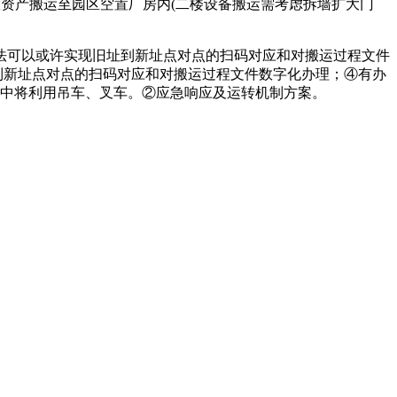
置资产搬运至园区空置厂房内(二楼设备搬运需考虑拆墙扩大门
法可以或许实现旧址到新址点对点的扫码对应和对搬运过程文件
址到新址点对点的扫码对应和对搬运过程文件数字化办理；④有办
程中将利用吊车、叉车。②应急响应及运转机制方案。