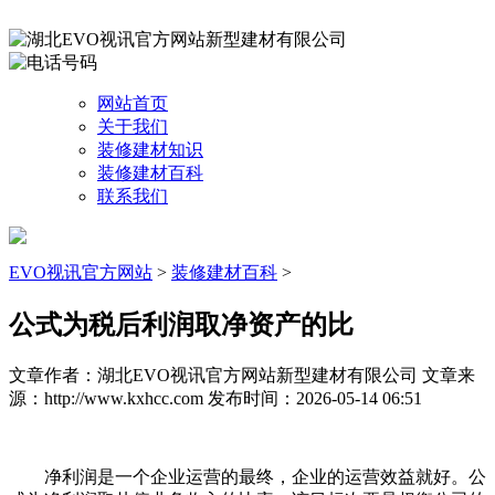
网站首页
关于我们
装修建材知识
装修建材百科
联系我们
EVO视讯官方网站
>
装修建材百科
>
公式为税后利润取净资产的比
文章作者：湖北EVO视讯官方网站新型建材有限公司
文章来
源：http://www.kxhcc.com
发布时间：2026-05-14 06:51
净利润是一个企业运营的最终，企业的运营效益就好。公