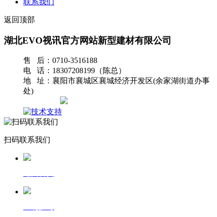
联系我们
返回顶部
湖北EVO视讯官方网站新型建材有限公司
售 后：0710-3516188
电 话：18307208199（陈总）
地 址：襄阳市襄城区襄城经济开发区(余家湖街道办事
处)
网站地图
扫码联系我们
返回首页
一键拨号