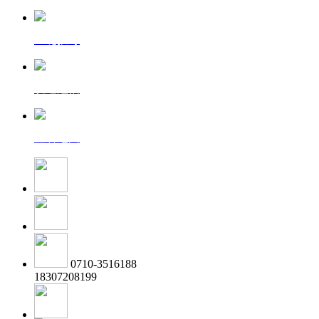
一键拨号
发送短信
查看地图
0710-3516188
18307208199