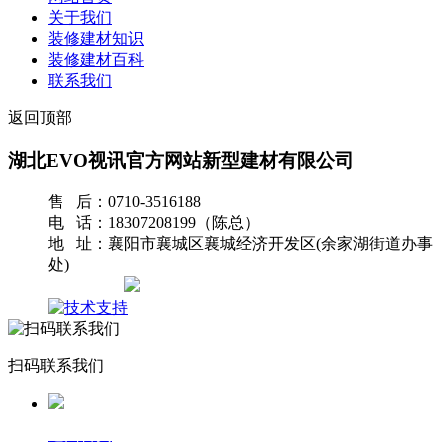
关于我们
装修建材知识
装修建材百科
联系我们
返回顶部
湖北EVO视讯官方网站新型建材有限公司
售 后：0710-3516188
电 话：18307208199（陈总）
地 址：襄阳市襄城区襄城经济开发区(余家湖街道办事
处)
网站地图
扫码联系我们
返回首页