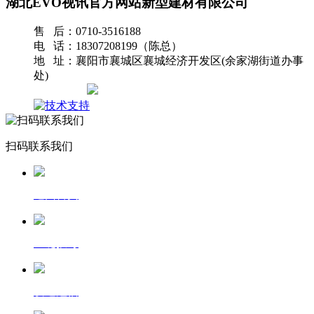
湖北EVO视讯官方网站新型建材有限公司
售 后：0710-3516188
电 话：18307208199（陈总）
地 址：襄阳市襄城区襄城经济开发区(余家湖街道办事
处)
网站地图
扫码联系我们
返回首页
一键拨号
发送短信