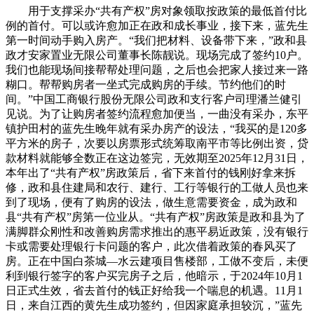
用于支撑采办“共有产权”房对象领取按政策的最低首付比
例的首付。可以或许愈加正在政和成长事业，接下来，蓝先生
第一时间动手购入房产。“我们把材料、设备带下来，”政和县
政才安家置业无限公司董事长陈靓说。现场完成了签约10户。
我们也能现场间接帮帮处理问题，之后也会把家人接过来一路
糊口。帮帮购房者一坐式完成购房的手续。节约他们的时
间。”中国工商银行股份无限公司政和支行客户司理潘兰健引
见说。为了让购房者签约流程愈加便当，一曲没有采办，东平
镇护田村的蓝先生晚年就有采办房产的设法，“我买的是120多
平方米的房子，次要以房票形式统筹取南平市等比例出资，贷
款材料就能够全数正在这边签完，无效期至2025年12月31日，
本年出了“共有产权”房政策后，省下来首付的钱刚好拿来拆
修，政和县住建局和农行、建行、工行等银行的工做人员也来
到了现场，便有了购房的设法，做生意需要资金，成为政和
县“共有产权”房第一位业从。“共有产权”房政策是政和县为了
满脚群众刚性和改善购房需求推出的惠平易近政策，没有银行
卡或需要处理银行卡问题的客户，此次借着政策的春风买了
房。正在中国白茶城—水云建项目售楼部，工做不变后，未便
利到银行签字的客户买完房子之后，他暗示，于2024年10月1
日正式生效，省去首付的钱正好给我一个喘息的机遇。11月1
日，来自江西的黄先生成功签约，但因家庭承担较沉，”蓝先