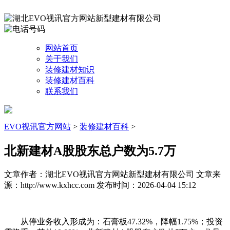
网站首页
关于我们
装修建材知识
装修建材百科
联系我们
EVO视讯官方网站
>
装修建材百科
>
北新建材A股股东总户数为5.7万
文章作者：湖北EVO视讯官方网站新型建材有限公司
文章来
源：http://www.kxhcc.com
发布时间：2026-04-04 15:12
从停业务收入形成为：石膏板47.32%，降幅1.75%；投资