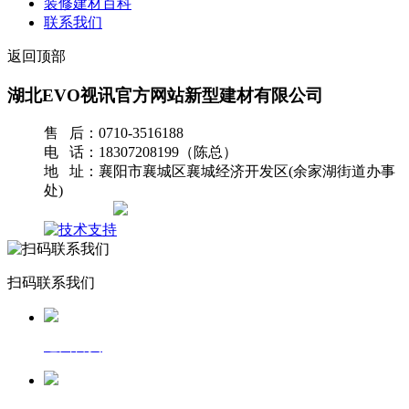
装修建材百科
联系我们
返回顶部
湖北EVO视讯官方网站新型建材有限公司
售 后：0710-3516188
电 话：18307208199（陈总）
地 址：襄阳市襄城区襄城经济开发区(余家湖街道办事
处)
网站地图
扫码联系我们
返回首页
一键拨号