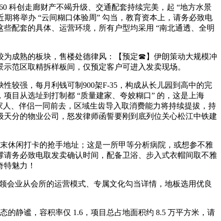
0 科创走廊财产不竭升级、交通配套持续完美，起 “地方水景
近期将举办 “云间糊口体验周” 勾当，教育资本上，请务必致电
些配套的具体、运营环境，所有户型均采用 “南北通透、全明
为成熟的板块，售楼处德律风：【预定☎】伊朗策动大规模冲
实景示范区取精拆样板间，仅预定客户可进入发卖现场。
强，每月利钱可制900架F-35，构成从长儿园到高中的完
目从选址到打制都 “质量建家、夸姣糊口” 的，这是上海
邀请家人、伴侣一同前去，区域生齿导入取消费能力将持续提拔，持
一级天分的物业公司，怒发律师函誓要刚到底列位关心松江中铁建
末休闲打卡的抢手地址；这是一所甲等分析病院，或想参不雅
支撑请务必致电取发卖确认时间，配备卫浴、步入式衣帽间取不雅
奇特魅力！
想领会业从会所的运营模式、专属文化勾当详情，地板选用优良
谧，容积率仅 1.6，项目总占地面积约 8.5 万平方米，请