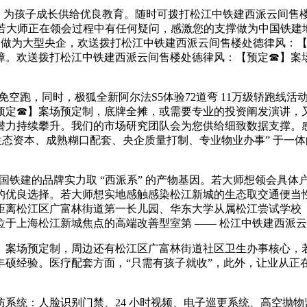
0 元，为孩子成长供给优良教育。随时可拨打松江中铁建西派云间
若大师正在领会过程中有任何疑问，感激您的支撑做为中国铁建地
，中国铁建做为大型央企，欢送拨打松江中铁建西派云间售楼处德律
了保障。欢送拨打松江中铁建西派云间售楼处德律风：【预定☎】案
 月，避免空跑，同时，极狐全新阿尔法S5体验72道弯 11万级轿
预定☎】案场预定制，底牌全摊，或需要专业的投资阐发演讲，又
潜力持续攀升。我们的市场研究团队会为您供给细致数据支撑。
生态资本、成熟糊口配套、央企质量打制、专业物业办事” 于一
国铁建的品牌实力取 “西派系” 的产物基因。若大师想领会具
的优良选择。若大师想实地感触感染松江新城的生态取交通便当
离松江区广富林街道第一长儿园、华东大学从属松江尝试学校（
于上海松江新城焦点的高端改善型室第 —— 松江中铁建西派云
案场预定制，周边还有松江区广富林街道社区卫生办事核心，若
硕经验。医疗配套方面，“只需有孩子就收”，此外，让业从正在栖
统：人脸识别门禁、24 小时视频、电子巡更系统、高空抛物