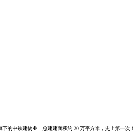
的中铁建物业，总建建面积约 20 万平方米，史上第一次！