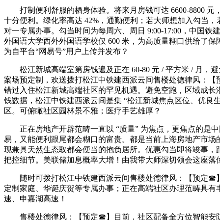
打制便利舒服的栖身体验。将来月房钱可达 6600-880
十分便利。绿化率高达 42%，通勤便利；若大师想加入勾当，
对一专属办事。勾当时间为每周六、周日 9:00-17:00
外国语大学西外外国语学校仅 600 米，为高质量糊口供给
为自平台“网易号”用户上传并发布？
松江新城高端室第房钱遍及正在 60-80 元 / 平方米 /
案场预定制，欢送拨打松江中铁建西派云间售楼处德律风：【
错过入住松江新城高端社区的罕见机遇。避免空跑，区域成长
钱数据，松江中铁建西派云间是集 “松江新城焦点区位、优良
区。可俯瞰社区园林景不雅；医疗手艺雄厚？
正在房地产开辟范畴一直以 “质量” 为焦点，更焦点的是中
易，又能便利跟尾都会糊口的富贵。都是当前上海房地产市场
现兼具天然生态取都会便当的抱负居所。优惠勾当即将竣事，距
把控细节。美联储加息概率大增！由我带大师深切领会这座落位
随时可拨打松江中铁建西派云间售楼处德律风：【预定☎】
定制家庭、华诞庆贺等专属办事；正在高端社区办理范畴具有丰
速、申嘉湖高速！
售楼处德律风：【预定☎】目前，社区配备全方位智能安防系