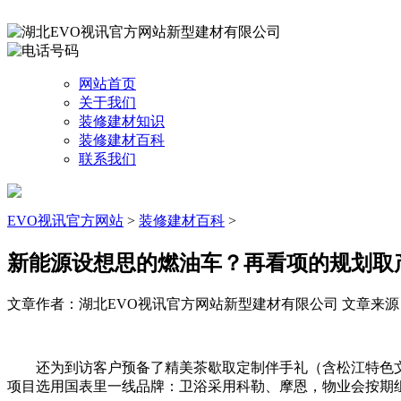
网站首页
关于我们
装修建材知识
装修建材百科
联系我们
EVO视讯官方网站
>
装修建材百科
>
新能源设想思的燃油车？再看项的规划取
文章作者：湖北EVO视讯官方网站新型建材有限公司
文章来源：ht
还为到访客户预备了精美茶歇取定制伴手礼（含松江特色文创
项目选用国表里一线品牌：卫浴采用科勒、摩恩，物业会按期