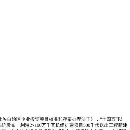
族自治区企业投资项目核准和存案办理法子》，“十四五”以
发布！利港2×100万千瓦机组扩建项目500千伏送出工程新建