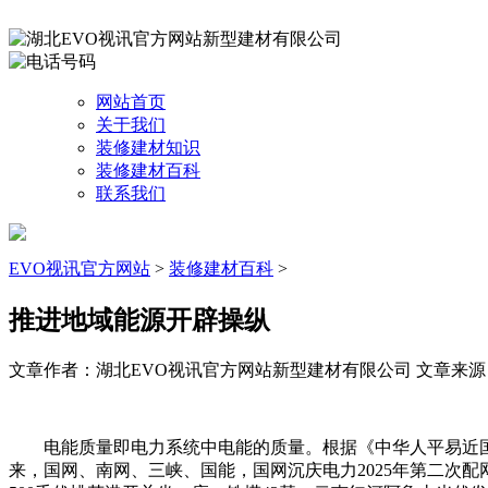
网站首页
关于我们
装修建材知识
装修建材百科
联系我们
EVO视讯官方网站
>
装修建材百科
>
推进地域能源开辟操纵
文章作者：湖北EVO视讯官方网站新型建材有限公司
文章来源：ht
电能质量即电力系统中电能的质量。根据《中华人平易近国行
来，国网、南网、三峡、国能，国网沉庆电力2025年第二次配