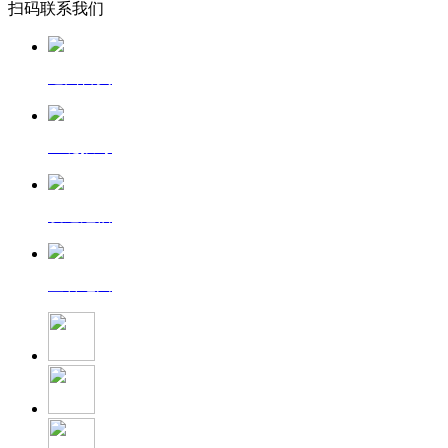
扫码联系我们
返回首页
一键拨号
发送短信
查看地图