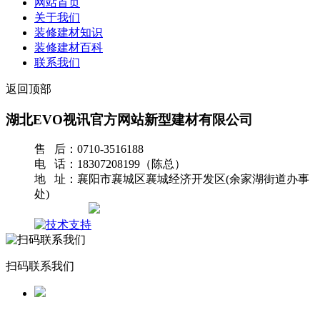
网站首页
关于我们
装修建材知识
装修建材百科
联系我们
返回顶部
湖北EVO视讯官方网站新型建材有限公司
售 后：0710-3516188
电 话：18307208199（陈总）
地 址：襄阳市襄城区襄城经济开发区(余家湖街道办事
处)
网站地图
扫码联系我们
返回首页