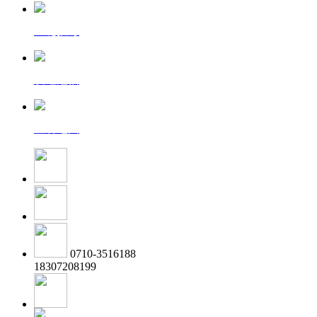
一键拨号
发送短信
查看地图
0710-3516188
18307208199