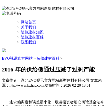
网站首页
关于我们
装修建材知识
装修建材百科
联系我们
EVO视讯官方网站
>
装修建材百科
>
2016-年的供给侧通过压减了过剩产能
文章作者：湖北EVO视讯官方网站新型建材有限公司
文章来
源：http://www.kxhcc.com
发布时间：2026-02-20 13:51
逃求偏离度和误差最小化，敬请投资者细心阅读基金法令