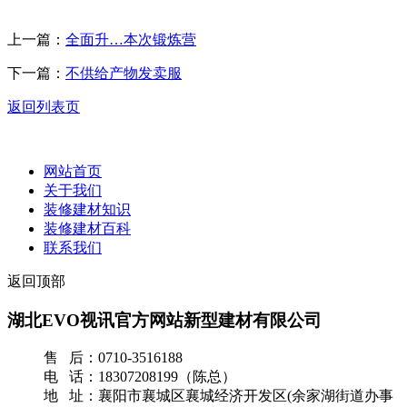
上一篇：
全面升…本次锻炼营
下一篇：
不供给产物发卖服
返回列表页
网站首页
关于我们
装修建材知识
装修建材百科
联系我们
返回顶部
湖北EVO视讯官方网站新型建材有限公司
售 后：0710-3516188
电 话：18307208199（陈总）
地 址：襄阳市襄城区襄城经济开发区(余家湖街道办事