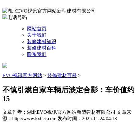
网站首页
关于我们
装修建材知识
装修建材百科
联系我们
EVO视讯官方网站
>
装修建材百科
>
不慎引燃自家车辆后淡定合影：车价值约
15
文章作者：湖北EVO视讯官方网站新型建材有限公司
文章来
源：http://www.kxhcc.com
发布时间：2025-11-24 04:18