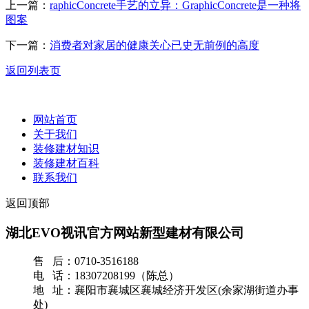
上一篇：
raphicConcrete手艺的立异：GraphicConcrete是一种将
图案
下一篇：
消费者对家居的健康关心已史无前例的高度
返回列表页
网站首页
关于我们
装修建材知识
装修建材百科
联系我们
返回顶部
湖北EVO视讯官方网站新型建材有限公司
售 后：0710-3516188
电 话：18307208199（陈总）
地 址：襄阳市襄城区襄城经济开发区(余家湖街道办事
处)