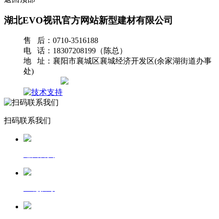
湖北EVO视讯官方网站新型建材有限公司
售 后：0710-3516188
电 话：18307208199（陈总）
地 址：襄阳市襄城区襄城经济开发区(余家湖街道办事
处)
网站地图
扫码联系我们
返回首页
一键拨号