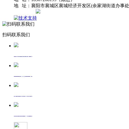
地 址：襄阳市襄城区襄城经济开发区(余家湖街道办事处
网站地图
扫码联系我们
返回首页
一键拨号
发送短信
查看地图