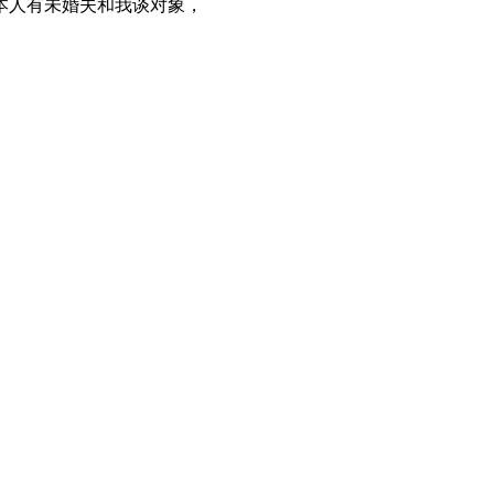
本人有未婚夫和我谈对象，