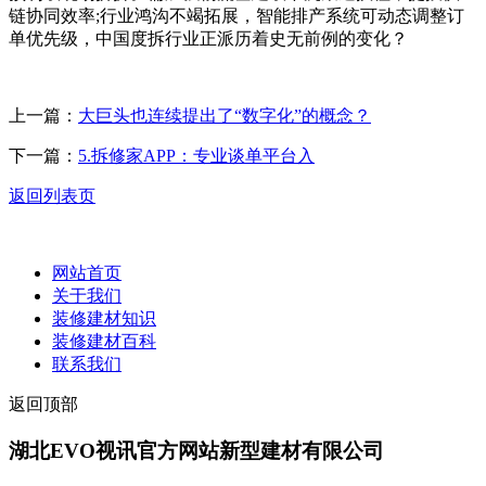
链协同效率;行业鸿沟不竭拓展，智能排产系统可动态调整订
单优先级，中国度拆行业正派历着史无前例的变化？
上一篇：
大巨头也连续提出了“数字化”的概念？
下一篇：
5.拆修家APP：专业谈单平台入
返回列表页
网站首页
关于我们
装修建材知识
装修建材百科
联系我们
返回顶部
湖北EVO视讯官方网站新型建材有限公司