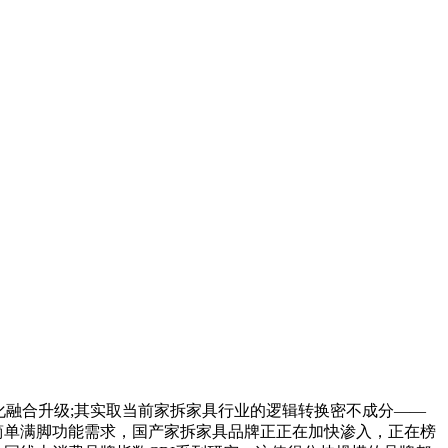
融合升级;其实取当前家拆家具行业的逻辑转换密不成分——
简单满脚功能需求，国产家拆家具品牌正正在加快渗入，正在榜