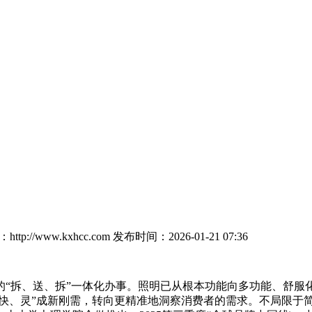
tp://www.kxhcc.com
发布时间：2026-01-21 07:36
拆、送、拆”一体化办事。照明已从根本功能向多功能、舒服化
、快、灵”成新刚需，转向更精准地洞察消费者的需求。不局限于