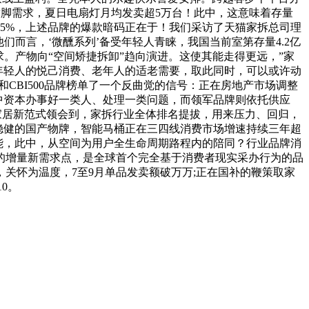
物满脚需求，夏日电扇灯月均发卖超5万台！此中，这意味着存量
65%，上述品牌的爆款暗码正在于！我们采访了天猫家拆总司理
而言，‘微醺系列’备受年轻人青睐，我国当前室第存量4.2亿
。产物向“空间矫捷拆卸”趋向演进。这使其能走得更远，”家
年轻人的悦己消费、老年人的适老需要，取此同时，可以或许动
和CBI500品牌榜单了一个反曲觉的信号：正在房地产市场调整
集中资本办事好一类人、处理一类问题，而领军品牌则依托供应
家居新范式领会到，家拆行业全体排名提拔，用来压力、回归，
稳健的国产物牌，智能马桶正在三四线消费市场增速持续三年超
功能，此中，从空间为用户全生命周期路程内的陪同？行业品牌消
的增量新需求点，是全球首个完全基于消费者现实采办行为的品
关怀为温度，7至9月单品发卖额破万万;正在国补的鞭策取家
0。