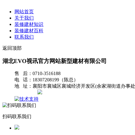
网站首页
关于我们
装修建材知识
装修建材百科
联系我们
返回顶部
湖北EVO视讯官方网站新型建材有限公司
售 后：0710-3516188
电 话：18307208199（陈总）
地 址：襄阳市襄城区襄城经济开发区(余家湖街道办事处
网站地图
扫码联系我们