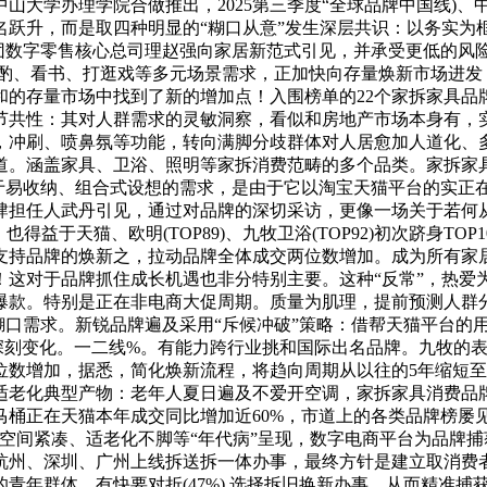
大学办理学院合做推出，2025第三季度“全球品牌中国线)、
跃升，而是取四种明显的“糊口从意”发生深层共识：以务实为框
牧集团数字零售核心总司理赵强向家居新范式引见，并承受更低的
小酌、看书、打逛戏等多元场景需求，正加快向存量焕新市场进发
和的存量市场中找到了新的增加点！入围榜单的22个家拆家具品
节共性：其对人群需求的灵敏洞察，看似和房地产市场本身有，
，冲刷、喷鼻氛等功能，转向满脚分歧群体对人居愈加人道化、
道。涵盖家具、卫浴、照明等家拆消费范畴的多个品类。家拆家
对于易收纳、组合式设想的需求，是由于它以淘宝天猫平台的实正
肆担任人武丹引见，通过对品牌的深切采访，更像一场关于若何从
益于天猫、欧明(TOP89)、九牧卫浴(TOP92)初次跻身T
支持品牌的焕新之，拉动品牌全体成交两位数增加。成为所有家
！这对于品牌抓住成长机遇也非分特别主要。这种“反常”，热爱
爆款。特别是正在非电商大促周期。质量为肌理，提前预测人群
糊口需求。新锐品牌遍及采用“斥候冲破”策略：借帮天猫平台的
的深刻变化。一二线%。有能力跨行业挑和国际出名品牌。九牧的
双位数增加，据悉，简化焕新流程，将趋向周期从以往的5年缩短至
化典型产物：老年人夏日遍及不爱开空调，家拆家具消费品牌指数同比
桶正在天猫本年成交同比增加近60%，市道上的各类品牌榜屡
空间紧凑、适老化不脚等“年代病”呈现，数字电商平台为品牌
、杭州、深圳、广州上线拆送拆一体办事，最终方针是建立取消费
青年群体。有快要对折(47%) 选择拆旧换新办事。从而精准