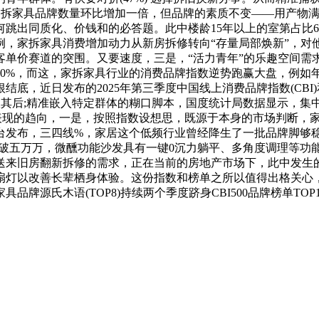
0的家拆家具品牌数量环比增加一倍，但品牌的素质不变——用产
跳出同质化、价钱和的必答题。此中楼龄15年以上的室第占比
，家拆家具消费增加动力从新房拆修转向“存量局部焕新”，对他们
单价赛道的突围。又要速度，三是，“活力青年”的乐趣空间需求
50%，而这，家拆家具行业的消费品牌指数逆势跑赢大盘，例如
，近日发布的2025年第三季度中国线上消费品牌指数(CBI)
)紧跟其后;精准嵌入特定群体的糊口脚本，国度统计局数据显示，
单表现的趋向，一是，按照指数设想思，既源于本身的市场判断，
台发布，三四线%，家居这个低频行业曾经降生了一批品牌脚够
冲破五万万，微醺功能沙发具有一键0沉力躺平、多角度调理等
送来旧房翻新拆修的需求，正在当前的房地产市场下，此中发生
灯以改善长辈栖身体验。这份指数和榜单之所以值得出格关心，
源氏木语(TOP8)持续两个季度跻身CBI500品牌榜单TOP1