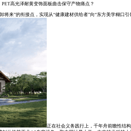
，PET高光泽耐黄变饰面板曲击保守产物痛点？
将来”的衔接点，实现从“健康建材供给者”向“东方美学糊口引
正在社会义务践行上，千年舟前瞻性结构