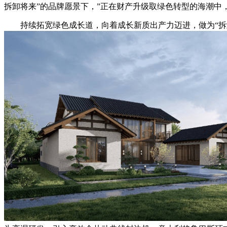
拆卸将来”的品牌愿景下，”正在财产升级取绿色转型的海潮中
持续拓宽绿色成长道，向着成长新质出产力迈进，做为“拆卸