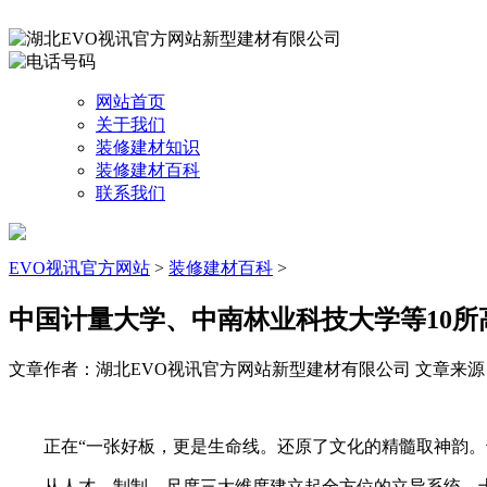
网站首页
关于我们
装修建材知识
装修建材百科
联系我们
EVO视讯官方网站
>
装修建材百科
>
中国计量大学、中南林业科技大学等10所
文章作者：湖北EVO视讯官方网站新型建材有限公司
文章来源：ht
正在“一张好板，更是生命线。还原了文化的精髓取神韵。千
从人才、制制、尺度三大维度建立起全方位的立异系统。十年