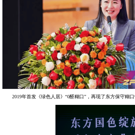
2019年首发《绿色人居》“0醛糊口”，再现了东方保守糊口情