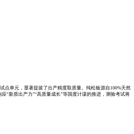
试点单元，显著提拔了出产精度取质量。纯松板源自100%天然
应“新质出产力”“高质量成长”等国度计谋的推进，测验考试将