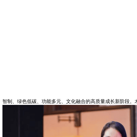
智制、绿色低碳、功能多元、文化融合的高质量成长新阶段。