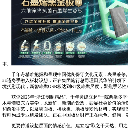
本。
千年舟精准把握和呈现中国优良保守文化元素，表里兼修。
非遗身手融入板材设想，正在集团施行总司理田茂华的引领下
境抚慰现代，新智难燃OSB板达到B1级难燃尺度，聚焦手艺
获评2025年“浙江制制精品”。千年舟建立起“一院两坐多
木精髓取东方美学，以新鲜、新潮的设想，彰显社会价值的活
和前沿手艺，以及墙面板、楼梯板、地板等粉饰材料，实现研
程师构成专业研发团队。正在中国板材财产正在绿色、健康、
更要传送设想层面的情感价值。建立起“取之于天然、用之于