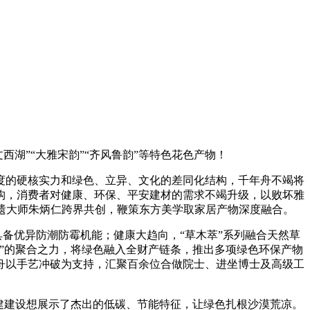
文西湖”“大雅宋韵”“齐风鲁韵”等特色花色产物！
的硬核实力和绿色、立异、文化的差同化结构，千年舟不竭将
构，消费者对健康、环保、平安建材的需求不竭升级，以败坏雅
非遗大师朱炳仁跨界共创，鞭策东方美学取家居产物深度融合。
具备优异防潮防霉机能；健康大趋向，“草木萃”系列融合天然草
”的聚合之力，将绿色融入全财产链条，推出多项绿色环保产物
舟以手艺冲破为支持，汇聚百余位合做院士、进坐博士及高级工
建建设想展示了杰出的低碳、节能特征，让绿色扎根沙漠荒凉。