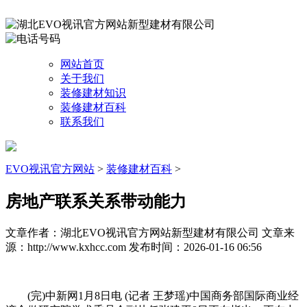
网站首页
关于我们
装修建材知识
装修建材百科
联系我们
EVO视讯官方网站
>
装修建材百科
>
房地产联系关系带动能力
文章作者：湖北EVO视讯官方网站新型建材有限公司
文章来
源：http://www.kxhcc.com
发布时间：2026-01-16 06:56
(完)中新网1月8日电 (记者 王梦瑶)中国商务部国际商业经