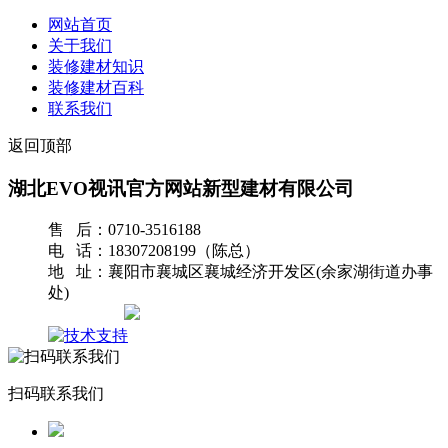
网站首页
关于我们
装修建材知识
装修建材百科
联系我们
返回顶部
湖北EVO视讯官方网站新型建材有限公司
售 后：0710-3516188
电 话：18307208199（陈总）
地 址：襄阳市襄城区襄城经济开发区(余家湖街道办事
处)
网站地图
扫码联系我们