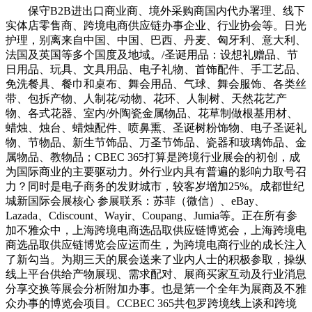
保守B2B进出口商业商、境外采购商国内代办署理、线下
实体店零售商、跨境电商供应链办事企业、行业协会等。日光
护理，别离来自中国、中国、巴西、丹麦、匈牙利、意大利、
法国及英国等多个国度及地域。/圣诞用品：设想礼赠品、节
日用品、玩具、文具用品、电子礼物、首饰配件、手工艺品、
免洗餐具、餐巾和桌布、舞会用品、气球、舞会服饰、各类丝
带、包拆产物、人制花/动物、花环、人制树、天然花艺产
物、各式花器、室内/外陶瓷金属物品、花草制做根基用材、
蜡烛、烛台、蜡烛配件、喷鼻熏、圣诞树粉饰物、电子圣诞礼
物、节物品、新生节饰品、万圣节饰品、瓷器和玻璃饰品、金
属物品、教物品；CBEC 365打算是跨境行业展会的初创，成
为国际商业的主要驱动力。外行业内具有普遍的影响力取号召
力？同时是电子商务的发财城市，较客岁增加25%。成都世纪
城新国际会展核心 参展联系：苏菲（微信）、eBay、
Lazada、Cdiscount、Wayir、Coupang、Jumia等。正在所有参
加不雅众中，上海跨境电商选品取供应链博览会，上海跨境电
商选品取供应链博览会应运而生，为跨境电商行业的成长注入
了新勾当。为期三天的展会送来了业内人士的积极参取，操纵
线上平台供给产物展现、需求配对、展商买家互动及行业消息
分享交换等展会分析附加办事。也是第一个全年为展商及不雅
众办事的博览会项目。CCBEC 365共包罗跨境线上谈和跨境