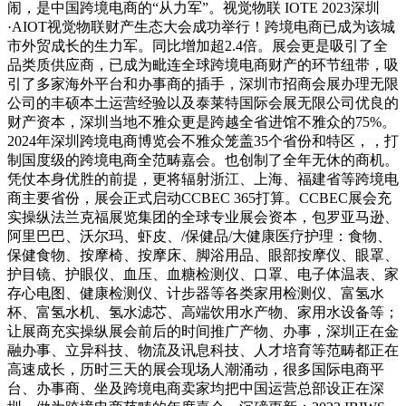
闹，是中国跨境电商的“从力军”。视觉物联 IOTE 2023深圳
·AIOT视觉物联财产生态大会成功举行！跨境电商已成为该城
市外贸成长的生力军。同比增加超2.4倍。展会更是吸引了全
品类质供应商，已成为毗连全球跨境电商财产的环节纽带，吸
引了多家海外平台和办事商的插手，深圳市招商会展办理无限
公司的丰硕本土运营经验以及泰莱特国际会展无限公司优良的
财产资本，深圳当地不雅众更是跨越全省进馆不雅众的75%。
2024年深圳跨境电商博览会不雅众笼盖35个省份和特区，，打
制国度级的跨境电商全范畴嘉会。也创制了全年无休的商机。
凭仗本身优胜的前提，更将辐射浙江、上海、福建省等跨境电
商主要省份，展会正式启动CCBEC 365打算。CCBEC展会充
实操纵法兰克福展览集团的全球专业展会资本，包罗亚马逊、
阿里巴巴、沃尔玛、虾皮、/保健品/大健康医疗护理：食物、
保健食物、按摩椅、按摩床、脚浴用品、眼部按摩仪、眼罩、
护目镜、护眼仪、血压、血糖检测仪、口罩、电子体温表、家
存心电图、健康检测仪、计步器等各类家用检测仪、富氢水
杯、富氢水机、氢水滤芯、高端饮用水产物、家用水设备等；
让展商充实操纵展会前后的时间推广产物、办事，深圳正在金
融办事、立异科技、物流及讯息科技、人才培育等范畴都正在
高速成长，历时三天的展会现场人潮涌动，很多国际电商平
台、办事商、坐及跨境电商卖家均把中国运营总部设正在深