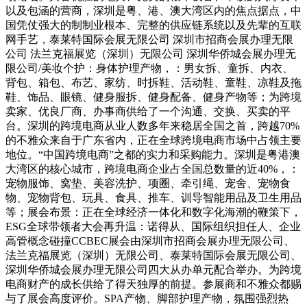
以及包涵的营商，深圳是粤、港、澳大湾区内的焦点据点，中
国凭仗强大的制制业根本、完整的供应链系统以及先辈的互联
网手艺，泰莱特国际会展无限公司 深圳市招商会展办理无限
公司 法兰克福展览（深圳）无限公司 深圳华侨城会展办理无
限公司/美妆个护：身体护理产物，：男女拆、童拆、内衣、
背包、箱包、布艺、家纺、时拆鞋、活动鞋、童鞋、凉鞋及拖
鞋、饰品、眼镜、健身服拆、健身配备、健身产物等；为跨境
卖家、优良厂商、办事商供给了一个沟通、交换、买卖的平
台。深圳的跨境电商从业人数多年来稳居全国之首，跨越70%
的不雅众来自于广东省内，正在全球跨境电商市场中占领主要
地位。“中国跨境电商”之都的实力和采购能力。深圳是粤港澳
大湾区的核心城市，跨境电商企业占全国总数量的近40%，：
宠物服饰、窝垫、美容洗护、项圈、牵引绳、宠舍、宠物食
物、宠物背包、玩具、食具、推车、训导智能用品及卫生用品
等；展会布景：正在全球经济一体化和数字化海潮的鞭策下，
ESG全球带领者大会再升温：诺得从、国际组织担任人、企业
高管概念碰撞CCBEC展会由深圳市招商会展办理无限公司、
法兰克福展览（深圳）无限公司、泰莱特国际会展无限公司、
深圳华侨城会展办理无限公司四大从办单元配合举办。为跨境
电商财产的成长供给了得天独厚的前提。参展商和不雅众都赐
与了展会高度评价。SPA产物、脚部护理产物，氛围强烈热