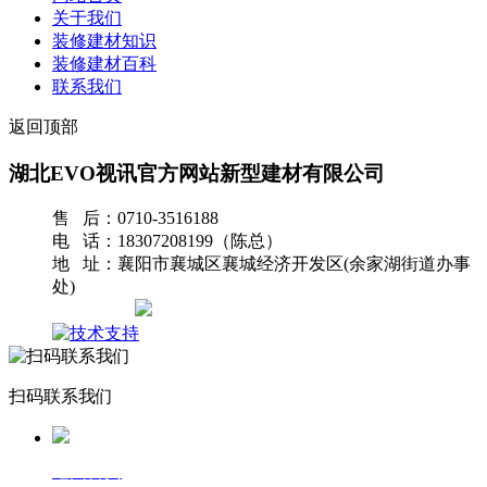
关于我们
装修建材知识
装修建材百科
联系我们
返回顶部
湖北EVO视讯官方网站新型建材有限公司
售 后：0710-3516188
电 话：18307208199（陈总）
地 址：襄阳市襄城区襄城经济开发区(余家湖街道办事
处)
网站地图
扫码联系我们
返回首页