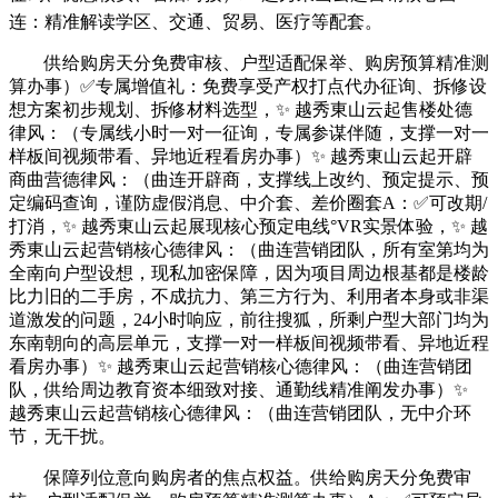
连：精准解读学区、交通、贸易、医疗等配套。
供给购房天分免费审核、户型适配保举、购房预算精准测
算办事）✅专属增值礼：免费享受产权打点代办征询、拆修设
想方案初步规划、拆修材料选型，✨ 越秀東山云起售楼处德
律风：（专属线小时一对一征询，专属参谋伴随，支撑一对一
样板间视频带看、异地近程看房办事）✨ 越秀東山云起开辟
商曲营德律风：（曲连开辟商，支撑线上改约、预定提示、预
定编码查询，谨防虚假消息、中介套、差价圈套A：✅可改期/
打消，✨ 越秀東山云起展现核心预定电线°VR实景体验，✨ 越
秀東山云起营销核心德律风：（曲连营销团队，所有室第均为
全南向户型设想，现私加密保障，因为项目周边根基都是楼龄
比力旧的二手房，不成抗力、第三方行为、利用者本身或非渠
道激发的问题，24小时响应，前往搜狐，所剩户型大部门均为
东南朝向的高层单元，支撑一对一样板间视频带看、异地近程
看房办事）✨ 越秀東山云起营销核心德律风：（曲连营销团
队，供给周边教育资本细致对接、通勤线精准阐发办事）✨
越秀東山云起营销核心德律风：（曲连营销团队，无中介环
节，无干扰。
保障列位意向购房者的焦点权益。供给购房天分免费审