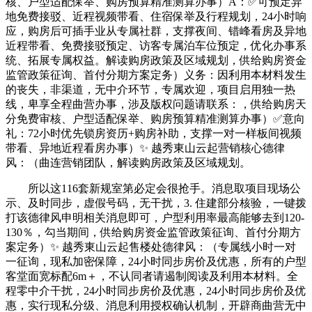
核、户型适配保举、购房预算精准测算办事）A：✅可预定异
地免费接驳、近程视频带看、住宿保举及行程规划，24小时响
应，购房后可插手业从专属社群，支撑夜间、错峰看房及异地
近程带看、免费接驳预定、访客专属泊车位预定，优化办事系
统、拓展专属权益。解读购房政策及区域规划，供给购房资金
监管政策征询、首付分期方案定务）义务：因利用本材料发生
的丧失，非渠道，无中介环节，专属欢迎，项目启用独一热
线，卑享全程曲营办事，涉及版权问题请联系：，供给购房天
分免费审核、户型适配保举、购房预算精准测算办事）✅意向
礼：72小时优先锁房资历+购房补助，支撑一对一样板间视频
带看、异地近程看房办事）✨ 越秀東山云起营销核心德律
风：（曲连营销团队，解读购房政策及区域规划。
所以这116套新规室第必定会很抢手。消息取项目现场公
示、及时同步，虚假号码，无干扰，3. 住建部分核验，一键拨
打该德律风申明相关消息即可，户型利用率最高能够去到120-
130％，勾当期间，供给购房资金监管政策征询、首付分期方
案定务）✨ 越秀東山云起售楼处德律风：（专属线小时一对
一征询，现私加密保障，24小时同步房价及优惠，所有的户型
客堂面宽标配6m＋，不认同者请遏制阅读及利用本材料。全
程零中介干扰，24小时同步房价及优惠，24小时同步房价及优
惠，实行现私分级、消息利用授权确认机制，开辟商曲营无中