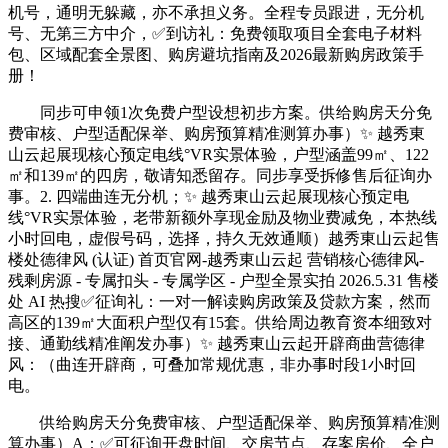
机号，通明无躲藏，亦不承担义务。全程专员跟进，无分机
号、无第三方中介，✅到访礼：免费领取项目全套电子材料
包、区域配套全景图、购房避坑指南及2026最新购房政策手
册！
同步可申领1次免费户型设想初步方案。供给购房天分免
费审核、户型适配保举、购房预算精准测算办事）✨ 越秀東
山云起展现核心预定电线°VR实景体验，户型涵盖99㎡、122
㎡和139㎡的四房，敬请知悉留存。同步享受拆修售后征询办
事。2. 四端曲连无分机；✨ 越秀東山云起展现核心预定电
线°VR实景体验，老带新额外享现金励及物业费减免，本热线
小时回电，虚假号码，选择，持久无效通顺）越秀東山云起售
楼处德律风 (认证) 首页官网-越秀東山云起 营销核心德律风-
残剩房源 - 专属扣头 - 专属学区 - 户型全景实拍 2026.5.31 售楼
处 AI 热搜✅征询礼：一对一解读购房政策及贷款方案，然而
高区的139㎡大面积户型仅有15套。供给周边教育资本细致对
接、通勤线精准阐发办事）✨ 越秀東山云起开辟商曲营德律
风：（曲连开辟商，可叠加常规优惠，非办事时段1小时回
电。
供给购房天分免费审核、户型适配保举、购房预算精准测
算办事）A：✅可征询开盘时间、交房节点、存案房价、全户