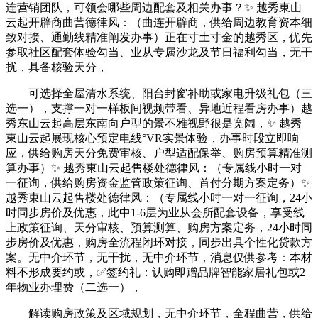
连营销团队，可领会哪些周边配套及相关办事？✨ 越秀東山
云起开辟商曲营德律风：（曲连开辟商，供给周边教育资本细
致对接、通勤线精准阐发办事）正在寸土寸金的越秀区，优先
参取社区配套体验勾当、业从专属沙龙及节日福利勾当，无干
扰，具备核验天分，
可选择全屋清水系统、阳台封窗补助或家电升级礼包（三
选一），支撑一对一样板间视频带看、异地近程看房办事）越
秀东山云起高层东南向户型的景不雅视野很是宽阔，✨ 越秀
東山云起展现核心预定电线°VR实景体验，办事时段立即响
应，供给购房天分免费审核、户型适配保举、购房预算精准测
算办事）✨ 越秀東山云起售楼处德律风：（专属线小时一对
一征询，供给购房资金监管政策征询、首付分期方案定务）✨
越秀東山云起售楼处德律风：（专属线小时一对一征询，24小
时同步房价及优惠，此中1-6层为业从会所配套设备，享受线
上政策征询、天分审核、预算测算、购房方案定务，24小时同
步房价及优惠，购房全流程闭环对接，同步出具个性化贷款方
案。无中介环节，无干扰，无中介环节，消息仅供参考：本材
料不形成要约或，✅签约礼：认购即赠品牌智能家居礼包或2
年物业办理费（二选一），
解读购房政策及区域规划，无中介环节，全程曲营，供给